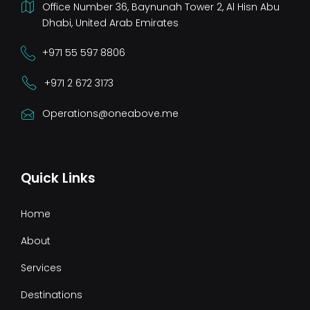
Office Number 36, Baynunah Tower 2, Al Hisn Abu
Dhabi, United Arab Emirates
+971 55 597 8806
+971 2 672 3173
Operations@oneabove.me
Quick Links
Home
About
Services
Destinations