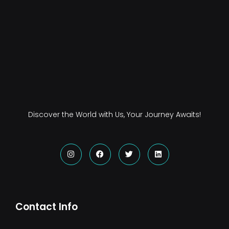
Discover the World with Us, Your Journey Awaits!
Instagram
Facebook
Twitter
Linkedin
Contact Info