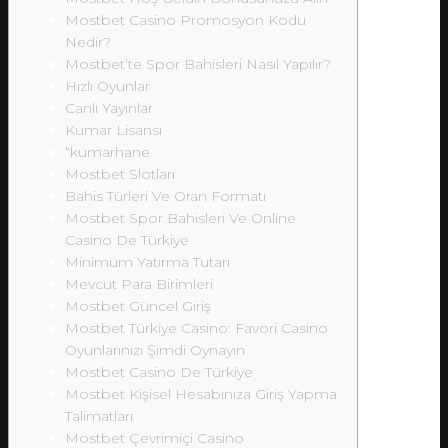
Mostbet Casino Promosyon Kodu
Nedir?
Mostbet’te Spor Bahisleri Nasıl Yapılır?
Hızlı Oyunlar
Canlı Yayınlar
Kumar Lisansı
“kumarhane
Mostbet Slotları
Bahis Türleri Ve Oran Formatı
Mostbet Spor Bahisleri Ve Online
Casino De Türkiye
Minimum Yatırma Tutarı
Mevcut Para Birimleri
Mostbet Güncel Giriş
Mostbet Türkiye Casino: Favori Casino
Oyunlarınızı Şimdi Oynayın
Mostbet Casino De Türkiye
Mostbet Kişisel Hesabınıza Giriş Yapma
Talimatları
Mostbet Çevrimiçi Casino