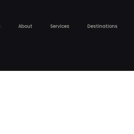
e
About
Services
Destinations
 2024 1xbahis Güncel Adres »
riş, 1xbet 