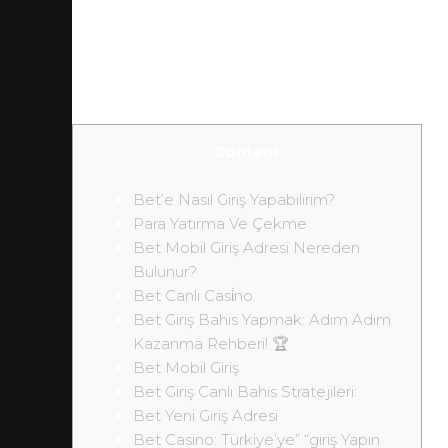
Adresi 1
Content
Bet’e Nasıl Giriş Yapabilirim?
Para Yatırma Ve Çekme
Bet Mobil Giriş Adresi Nereden
Bulunur?
Bet Canlı Casi̇no
Bet Giriş Bahis Yapmak: Adım Adım
Kazanma Rehberi! 🏆
Bet Mobil Giriş
Bet Giriş Canlı Bahis Stratejileri:
Bet Yeni Giriş Adresi
Bet Casino: Türkiye’ye” “giriş Yapın