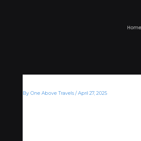
Skip
Post
to
navigation
content
Hom
1xbet Giriş Yeni Adresi
By
One Above Travels
/
April 27, 2025
1xbet Gi