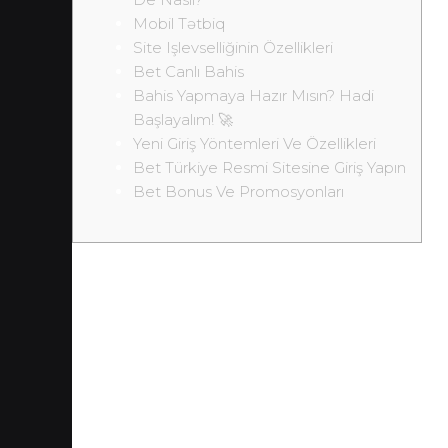
Mobil Tətbiq
Site Işlevselliğinin Özellikleri
Bet Canlı Bahis
Bahis Yapmaya Hazır Mısın? Hadi
Başlayalım! 🚀
Yeni Giriş Yöntemleri Ve Özellikleri
Bet Türkiye Resmi Sitesine Giriş Yapın
Bet Bonus Ve Promosyonları
Sık gerçekleştirilen zorunlu url değişikliklerinde in
1xbet gambling establishment insanlara yüksek kaz
on the web sistemler tarafından yürütülmektedir.
Böylece, yeni kullanıcılar, 100 Euro’ya varan özel bir
1xbet, platformda sürekli yenilik yaparak” “kullanıcı d
güvenliğini sobre ön planda tutar.