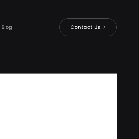
Blog
Contact Us
 1x Bet Mobil Casino
Yeni