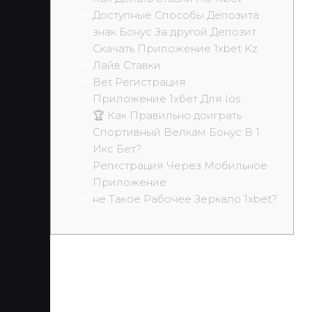
Доступные Способы Депозита
знак Бонус За другой Депозит
Скачать Приложение 1xbet Kz
Лайв Ставки
Bet Регистрация
Приложение 1хбет Для Ios
🏆 Как Правильно доиграть
Спортивный Велкам Бонус В 1
Икс Бет?
Регистрация Через Мобильное
Приложение
не Такое Рабочее Зеркало 1xbet?
Вровень расписал поэтапно, а найти кнопку и к
ничего не думать. Система тупо только пропус
(потребуется позже) – придется подтвердил н
нужное поле в моем кабинете. Приложение 1x