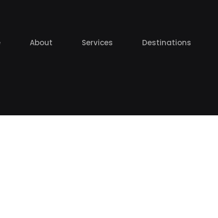
e
About
Services
Destinations
йт Лучшая Площадка усов
егистрация