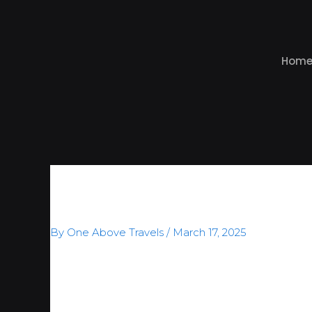
Skip
Post
to
navigation
content
Hom
1xbet Официальный Са
Пари”
By
One Above Travels
/
March 17, 2025
1xbet Р