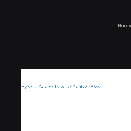
Skip
Post
to
navigation
content
Hom
A Melhor Plataforma D
By
One Above Travels
/
April 23, 2025
Site Ofi