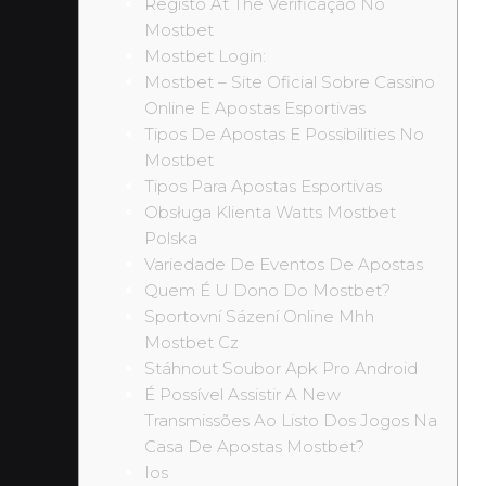
Registo At The Verificação No
Mostbet
Mostbet Login:
Mostbet – Site Oficial Sobre Cassino
Online E Apostas Esportivas
Tipos De Apostas E Possibilities No
Mostbet
Tipos Para Apostas Esportivas
Obsługa Klienta Watts Mostbet
Polska
Variedade De Eventos De Apostas
Quem É U Dono Do Mostbet?
Sportovní Sázení Online Mhh
Mostbet Cz
Stáhnout Soubor Apk Pro Android
É Possível Assistir A New
Transmissões Ao Listo Dos Jogos Na
Casa De Apostas Mostbet?
Ios