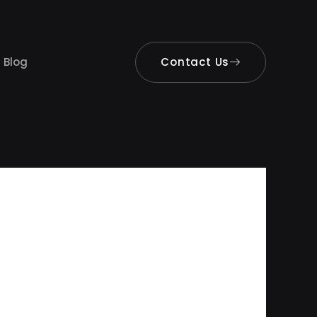
Blog
Contact Us
ssino