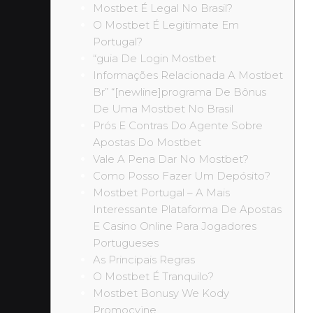
Mostbet É Legal No Brasil?
O Mostbet É Legitimate Em
Portugal?
“guia De Login Mostbet
Informações Relacionada A Mostbet
Br” “[newline]programa De Bônus
De Uma Mostbet No Brasil
Prós E Contras Do Agente Sobre
Apostas Do Mostbet
Vale A Pena Dar No Mostbet?
Como Posso Fazer Um Depósito?
Mostbet Portugal – A Mais
Interessante Plataforma De Apostas
E Casino Online Para Jogadores
Portugueses
As Principais Regras
O Mostbet É Tranquilo?
Mostbet Bonusy We Kody
Promocyjne