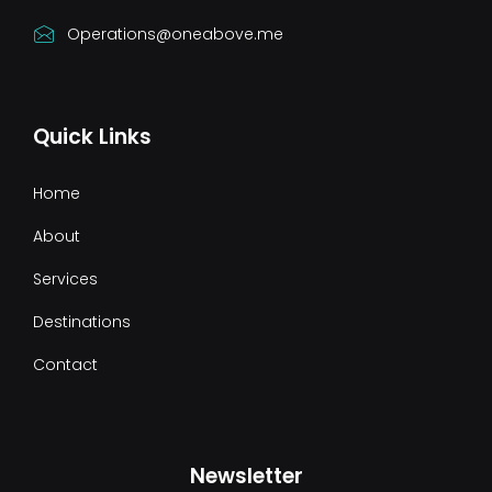
Operations@oneabove.me
Quick Links
Home
About
Services
Destinations
Contact
Newsletter