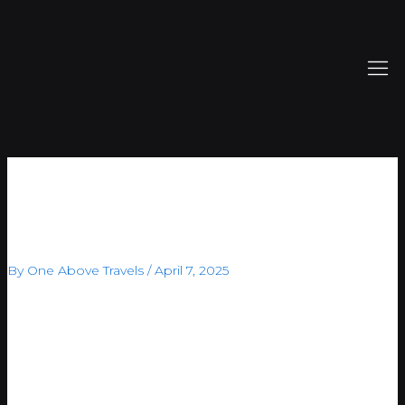
Skip
Post
to
navigation
content
Casa De Apostas Mostbet
Com Apostas Esportivas
Online
By
One Above Travels
/
April 7, 2025
Mostbet Brasil
⭐️cassino Online