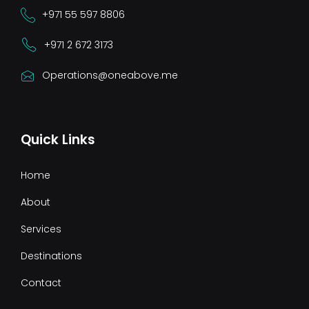
+971 55 597 8806
+971 2 672 3173
Operations@oneabove.me
Quick Links
Home
About
Services
Destinations
Contact