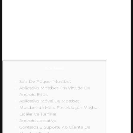
& Apostas
Esportivas Site
Oficial
Content
Sala De Pôquer Mostbet
Aplicativo Mostbet Em Virtude De
Android E Ios
Aplicativo Móvel Da Mostbet
Mostbet-də Mərc Etmək Üçün Məşhur
Liqalar Və Turnirlər
Android-aplicativo
Contatos E Suporte Ao Cliente Da