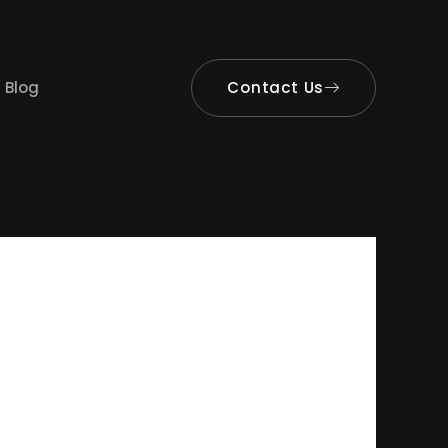
Blog
Contact Us
n
Canlı