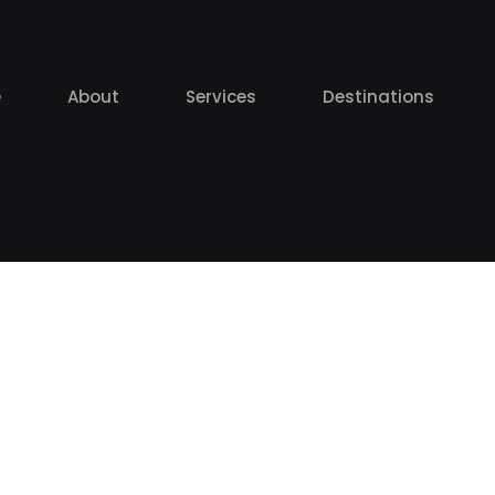
e
About
Services
Destinations
ya Erişin Ve Bir Hesap Açı
isleri Ve 