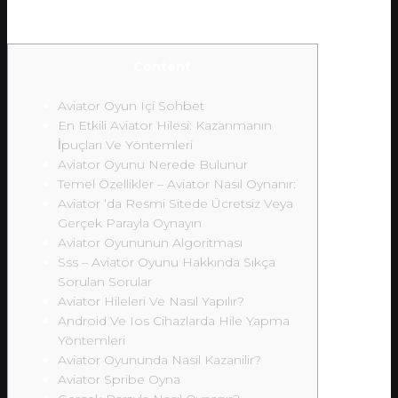
Content
Aviator Oyun Içi Sohbet
En Etkili Aviator Hilesi: Kazanmanın
İpuçları Ve Yöntemleri
Aviator Oyunu Nerede Bulunur
Temel Özellikler – Aviator Nasıl Oynanır:
Aviator ‘da Resmi Sitede Ücretsiz Veya
Gerçek Parayla Oynayın
Aviator Oyununun Algoritması
Sss – Aviator Oyunu Hakkında Sıkça
Sorulan Sorular
Aviator Hileleri Ve Nasıl Yapılır?
Android Ve Ios Cihazlarda Hile Yapma
Yöntemleri
Aviator Oyununda Nasil Kazanilir?
Aviator Spribe Oyna