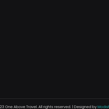
23 One Above Travel. All rights reserved. | Designed by
Modish