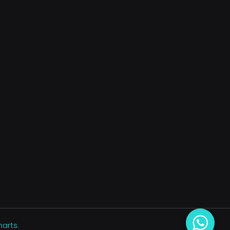
arts.