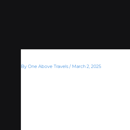
Skip
Post
to
navigation
content
En Güvenilir Online Cas
By
One Above Travels
/
March 2, 2025
En Güven
Casino: