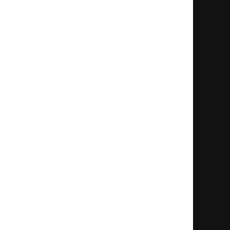
ızca eğlenceli ve çeşitli oyunlar sunmakla kalmaz,
 gereken faktörler ve oyun deneyiminizi nasıl
çimi
oyuncuların hem maddi hem de kişisel bilgilerini
en unsurlar:
arafından düzenlenir.