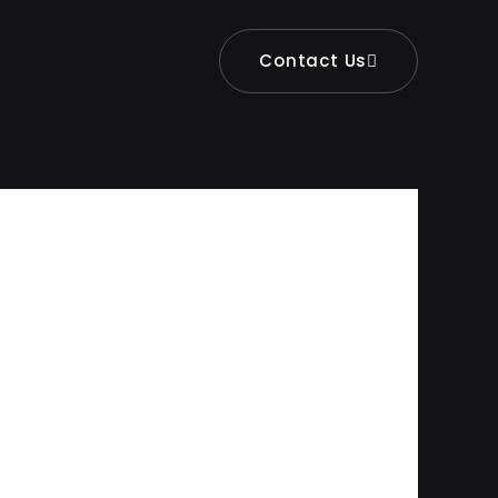
Contact Us
tirme Yolları
e
eyimini