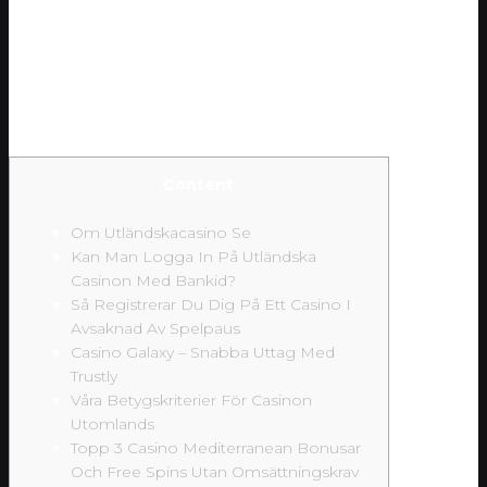
Mediterranean
Svensk Licens
Content
Om Utländskacasino Se
Kan Man Logga In På Utländska
Casinon Med Bankid?
Så Registrerar Du Dig På Ett Casino I
Avsaknad Av Spelpaus
Casino Galaxy – Snabba Uttag Med
Trustly
Våra Betygskriterier För Casinon
Utomlands
Topp 3 Casino Mediterranean Bonusar
Och Free Spins Utan Omsättningskrav