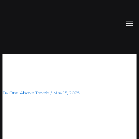
Skip
Post
to
navigation
content
Free Rotates Utan Insättning
Utländska Casinon 2025 > Se
Listan
By
One Above Travels
/
May 15, 2025
Bästa Utländska
Casinon