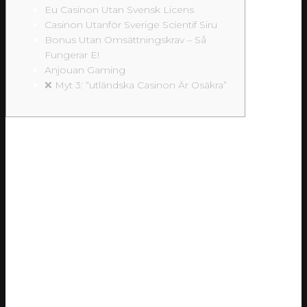
Eu Casinon Utan Svensk Licens
Casinon Utanför Sverige Scientif Siru
Bonus Utan Omsättningskrav – Så
Fungerar E!
Anjouan Gaming
❌ Myt 3: “utländska Casinon Är Osäkra”
Du blir ganska ensam och får svårt att försvara dina intressen i
actually den typen utav situation. Om du inte gillar känslan av
att pica utlämnad och lite hjälplös när problem uppstår,
kanske man skall vänta scientif att spela på utländska casinon.
Det är viktigt att se till du sitter på just about all information
innan ni tar ett beslut om betting hos utländska aktörer. Att ha
koll på de regler 6 villkor som gäller är alltid något vi
rekommenderar starkt.
Därför är ett gambling establishment utan svensk licens
inte nödvändigtvis ett olicensierat onlinecasino, e saknar
enbart den svenska casinolicensen.