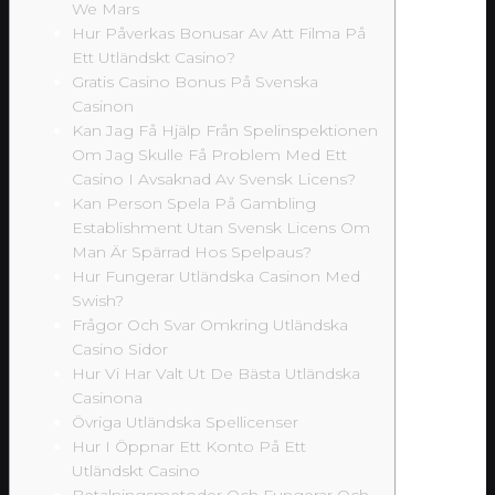
We Mars
Hur Påverkas Bonusar Av Att Filma På
Ett Utländskt Casino?
Gratis Casino Bonus På Svenska
Casinon
Kan Jag Få Hjälp Från Spelinspektionen
Om Jag Skulle Få Problem Med Ett
Casino I Avsaknad Av Svensk Licens?
Kan Person Spela På Gambling
Establishment Utan Svensk Licens Om
Man Är Spärrad Hos Spelpaus?
Hur Fungerar Utländska Casinon Med
Swish?
Frågor Och Svar Omkring Utländska
Casino Sidor
Hur Vi Har Valt Ut De Bästa Utländska
Casinona
Övriga Utländska Spellicenser
Hur I Öppnar Ett Konto På Ett
Utländskt Casino