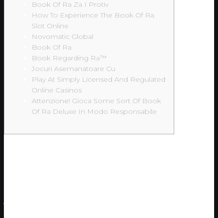
Book Of Ra Za I Protiv
How To Experience The Book Of Ra
Slot Online
Novomatic Global
Book Of Ra
Book Regarding Ra™
Jocuri Asemanatoare Cu
Play At Simply Licensed And Regulated
Online Casinos
Attenzione! Gioca Some Sort Of Book
Of Ra Deluxe In Modo Responsabile
Explorează piramidele Egiptului antic cu Book of Ra Deluxe
gratis, este joc furnizat para Novomatic. Book of Ra Deluxe
exista unul dintre acele jocuri cu păcănele cu multe
caracteristici speciale ce aduce de fapt acele premii mari
pentru care el exista renumit în întreaga lume. Există în cadrul
jocului algun simbol Scatter, reprezentat de cartea lo Ra, care
îți va deschide calea către specială sau runda bonus. Book of