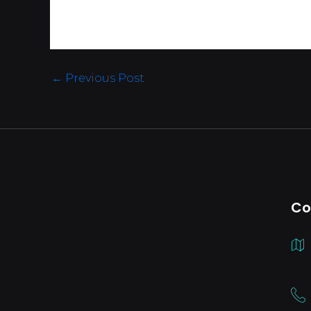
W przypadku problemów z wypłatą należy skontakto
←
Previous Post
Co