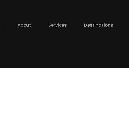
e
About
Services
Destinations
z Slottica: procedury weryf
łacić pien