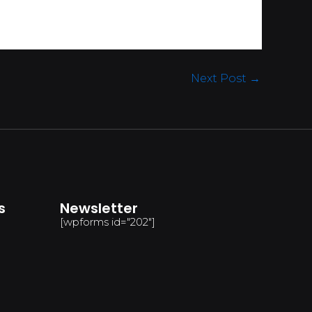
 wszelkie problemy.
Next Post
→
s
Newsletter
[wpforms id="202"]