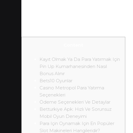
Adresi:
Content
Kayıt Olmak Ya Da Para Yatırmak Için
Pin Up Kumarhanesinden Nasıl
Bonus Alınır
Bets10 Oyunlar
Casino Metropol Para Yatırma
Seçenekleri
Ödeme Seçenekleri Ve Detaylar
Betturkiye Apk: Hızlı Ve Sorunsuz
Mobil Oyun Deneyimi
Para Için Oynamak Için En Popüler
Slot Makineleri Hangileridir?