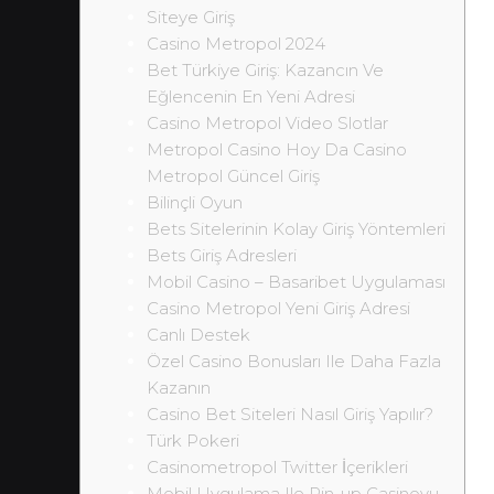
Siteye Giriş
Casino Metropol 2024
Bet Türkiye Giriş: Kazancın Ve
Eğlencenin En Yeni Adresi
Casino Metropol Video Slotlar
Metropol Casino Hoy Da Casino
Metropol Güncel Giriş
Bilinçli Oyun
Bets Sitelerinin Kolay Giriş Yöntemleri
Bets Giriş Adresleri
Mobil Casino – Basaribet Uygulaması
Casino Metropol Yeni Giriş Adresi
Canlı Destek
Özel Casino Bonusları Ile Daha Fazla
Kazanın
Casino Bet Siteleri Nasıl Giriş Yapılır?
Türk Pokeri
Casinometropol Twitter İçerikleri
Mobil Uygulama Ile Pin-up Casinoyu