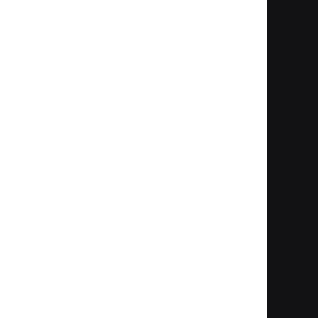
ns. Ainsi, pour ceux qui désirent combiner
 informations des joueurs.
 poker en direct.
odes de paiement spécifiques.