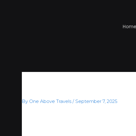
Skip
Post
to
navigation
content
Hom
Live casinos: Pourquoi c
mises?
By
One Above Travels
/
September 7, 2025
Live cas