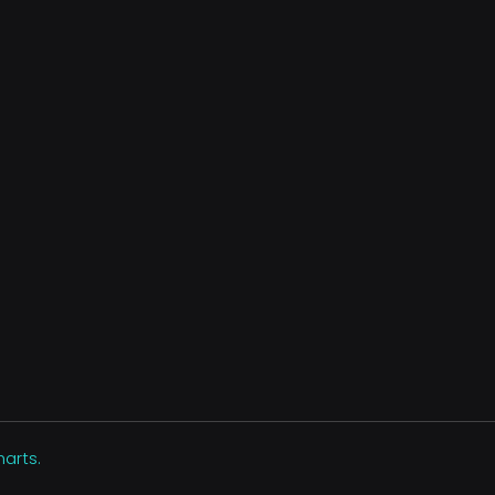
arts.