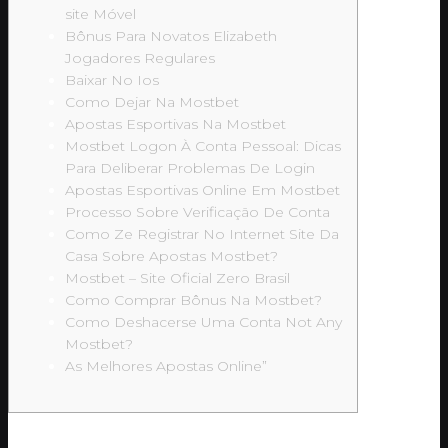
site Móvel
Bônus Para Novatos Elizabeth
Jogadores Regulares
Baixar No Ios
Como Dejar Na Mostbet
Apostas Esportivas Na Mostbet
Mostbet Logon À Conta Pessoal: Dicas
Para Deliberar Problemas De Login
Apostas Esportivas Online Em Mostbet
Processo Sobre Verificação De Conta
Como Ze Registrar No Internet Site Da
Casa Sobre Apostas Mostbet?
Mostbet – Site Oficial Zero Brasil
Como Comprar Bônus Na Mostbet?
Como Deshacerse Uma Conta Not Any
Mostbet?
As Melhores Apostas Online”
Ela também proporciona aos usuários vários métodos de