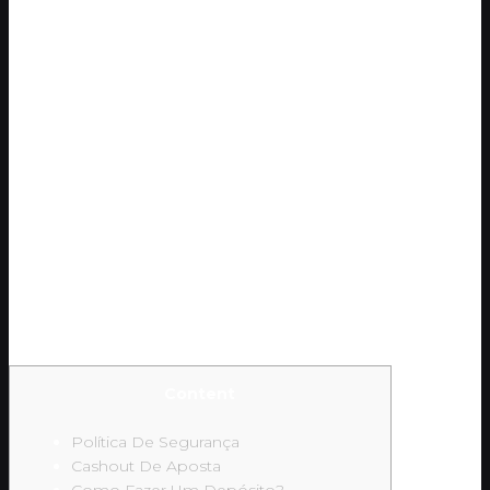
País E Do Mundo
Apostas
Esportivas
Electronic
Cassino Online
Content
Política De Segurança
Cashout De Aposta