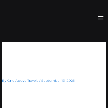
Skip
Post
to
navigation
content
Мостбет Букмекерская
Контора С Лучшими
Ставками На Спорт же Казино
Онлайн
By
One Above Travels
/
September 13, 2025
Мостбет