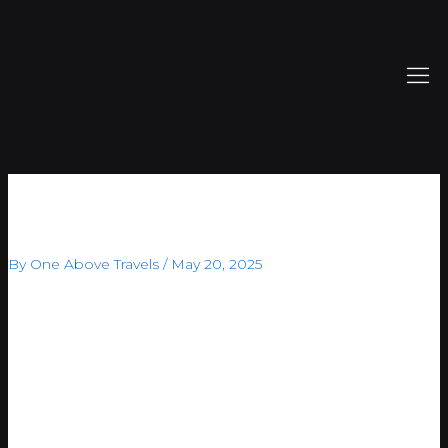
Skip
Post
to
navigation
content
Mostbet ️ Jogar On The Web
No Site Formal Da Most Bet
By
One Above Travels
/
May 20, 2025
Mostbet Início
Da Sua Etapa De
Apostas No