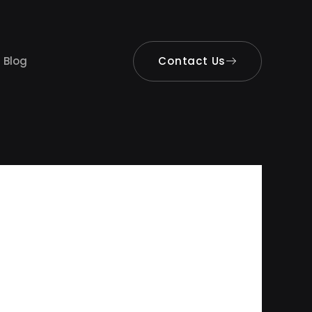
Blog
Contact Us
eportivas
iale In