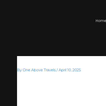
Skip
Post
to
navigation
content
Hom
Mostbet México: Casin
By
One Above Travels
/
April 10, 2025
Mostbet⭐