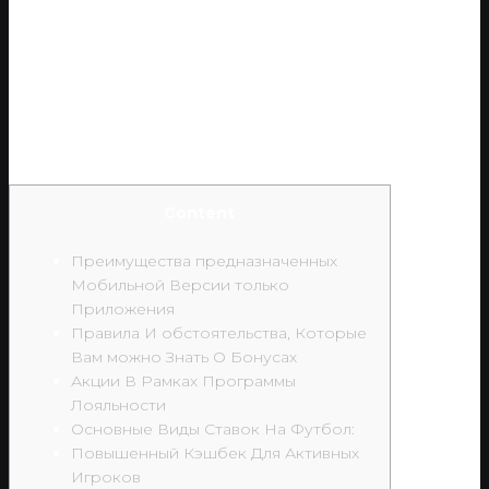
Фриспины И
Кэшбэк
Content
Преимущества предназначенных
Мобильной Версии только
Приложения
Правила И обстоятельства, Которые
Вам можно Знать О Бонусах
Акции В Рамках Программы
Лояльности
Основные Виды Ставок На Футбол:
Повышенный Кэшбек Для Активных
Игроков