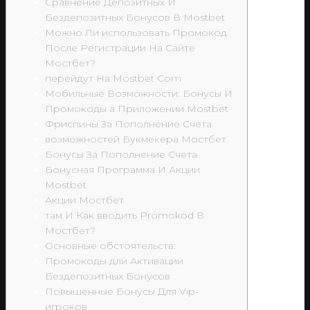
Сравнение Депозитных И
Бездепозитных Бонусов В Mostbet
Можно Ли использовать Промокод
После Регистрации На Сайте
Мостбет?
перейдут На Mostbet Com
Мобильные Возможности: Бонусы И
Промокоды а Приложении Mostbet
Фриспины За Пополнение Счета
возможностей Букмекера Мостбет
Бонусы За Пополнение Счета
Бонусная Программа И Акции
Mostbet
Акции Мостбет
там И Как вводить Promokod В
Мостбет?
Основные обстоятельств:
Промокоды дли Активации
Бездепозитных Бонусов
Повышенные Бонусы Для Vip-
игроков