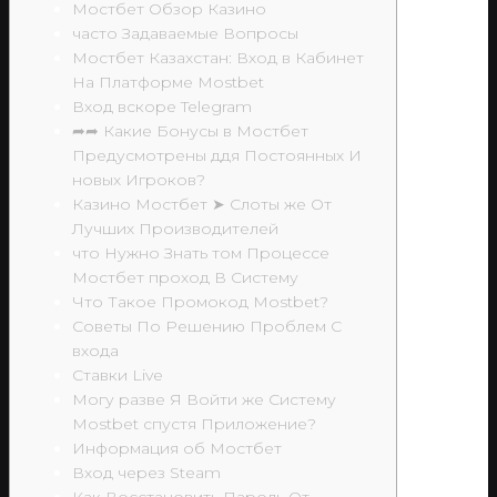
Мостбет Обзор Казино
часто Задаваемые Вопросы
Мостбет Казахстан: Вход в Кабинет
На Платформе Mostbet
Вход вскоре Telegram
➦➦ Какие Бонусы в Мостбет
Предусмотрены ддя Постоянных И
новых Игроков?
Казино Мостбет ➤ Слоты же От
Лучших Производителей
что Нужно Знать том Процессе
Мостбет проход В Систему
Что Такое Промокод Mostbet?
Советы По Решению Проблем С
входа
Ставки Live
Могу разве Я Войти же Систему
Mostbet спустя Приложение?
Информация об Мостбет
Вход через Steam