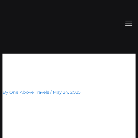
Skip
Post
to
navigation
content
Mostbet Зеркало Рабочее
Вход на Официальный Сайт
Мостбет
By
One Above Travels
/
May 24, 2025
Хотите Сыграть
на Mostbet