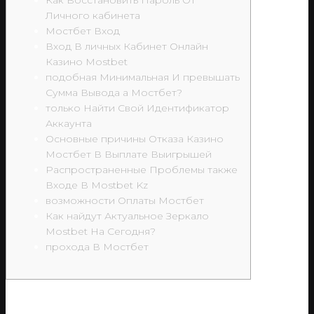
Как Восстановить Пароль От
Личного кабинета
Мостбет Вход
Вход В личных Кабинет Онлайн
Казино Mostbet
подобная Минимальная И превышать
Сумма Вывода а Мостбет?
только Найти Свой Идентификатор
Аккаунта
Основные причины Отказа Казино
Мостбет В Выплате Выигрышей
Распространенные Проблемы также
Входе В Mostbet Kz
возможности Оплаты Мостбет
Как найдут Актуальное Зеркало
Mostbet На Сегодня?
прохода В Мостбет
Комиссия зависит от банка также платежной системы,
букмекеры Мост Бет обязаны удерживать до 10% от