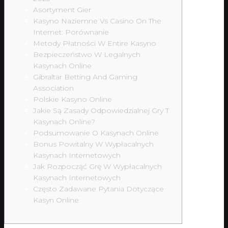
Asortyment Gier
Kasyno Naziemne Vs Casino On The
Internet: Porównanie
Metody Płatności W Entire Kasyno
Bezpieczeństwo W Legalnych
Kasynach Online
Gibraltar Betting And Gaming
Association
Polskie Kasyno Online
Jakie Są Zasady Odpowiedzialnej Gry T
Kasynach Online?
Podsumowanie O Kasynach Online
Bonus Powitalny W Wypłacalnych
Kasynach Internetowych
Jak Rozpocząć Grę W Wypłacalnych
Kasynach Internetowych
Często Zadawane Pytania Dotyczące
Kasyn Online