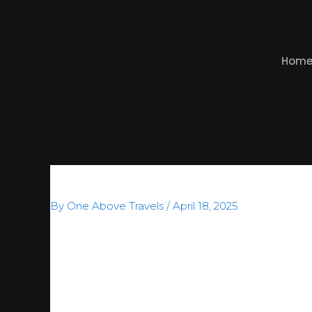
Skip
Post
to
navigation
content
Hom
Official Site
By
One Above Travels
/
April 18, 2025
“A New 