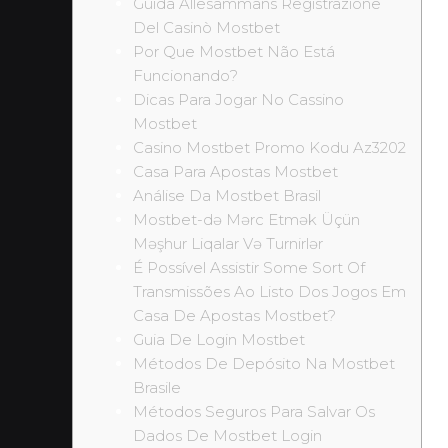
Guida Allesammans Registrazione
Del Casinò Mostbet
Por Que Mostbet Não Está
Funcionando?
Dicas Para Jogar No Cassino
Mostbet
Casino Mostbet Promo Kodu Az3202
Casa Para Apostas Mostbet
Análise Da Mostbet Brasil
Mostbet-də Mərc Etmək Üçün
Məşhur Liqalar Və Turnirlər
É Possível Assistir Some Sort Of
Transmissões Ao Listo Dos Jogos Em
Casa De Apostas Mostbet?
Guia De Login Mostbet
Métodos De Depósito Na Mostbet
Brasile
Métodos Seguros Para Salvar Os
Dados De Mostbet Login