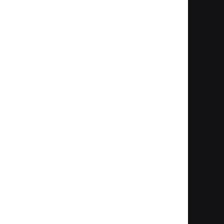
online. Clique no evento de seu interesse
rá recompensado de acordo com as cotações
tas Mostbet
forma, há opções de Pôquer Russo, Texas Hold’Em,
 hoje o slot também popular dos
o na página inicial.
stante compensado.