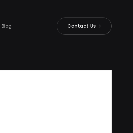
Blog
Contact Us