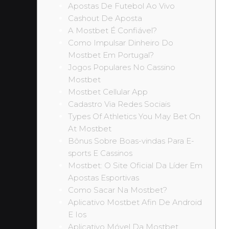
Apostas De Futebol Ao Vivo
Cashout De Aposta
A Mostbet É Confiável?
Como Impulsar Dinheiro Do
Mostbet Em Portugal?
Jogos Populares No Cassino
Mostbet
Mostbet Cellular App
Cadastro Via Redes Sociais
Types Of Athletics You May Bet On
At Mostbet
Bônus Sobre Boas-vindas Para E-
sports E Cassinos
Mostbet: O Site Oficial Da Líder Em
Apostas Esportivas
Como Sacar Na Mostbet?
Aplicativo Mostbet Afin De Android
E Ios
Aplicativo Móvel Da Mostbet