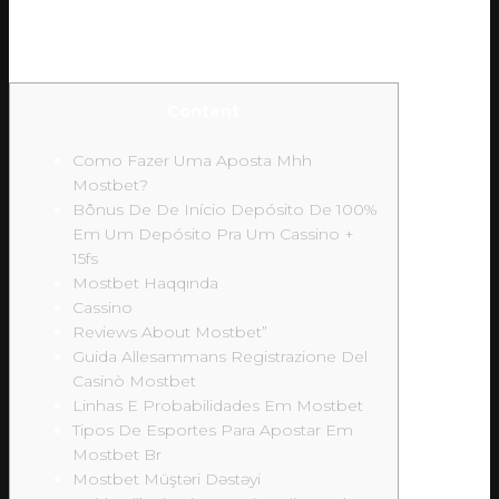
Casino Online
Content
Como Fazer Uma Aposta Mhh
Mostbet?
Bônus De De Início Depósito De 100%
Em Um Depósito Pra Um Cassino +
15fs
Mostbet Haqqında
Cassino
Reviews About Mostbet”
Guida Allesammans Registrazione Del
Casinò Mostbet
Linhas E Probabilidades Em Mostbet
Tipos De Esportes Para Apostar Em
Mostbet Br
Mostbet Müştəri Dəstəyi