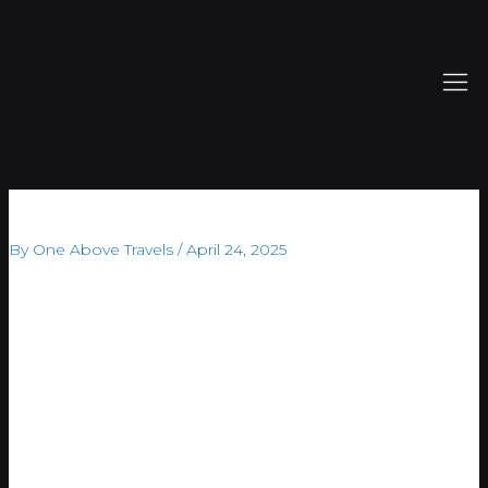
Skip
Post
to
navigation
content
Official Site
By
One Above Travels
/
April 24, 2025
“A New Melhor
Plataforma De
Apostas E Online