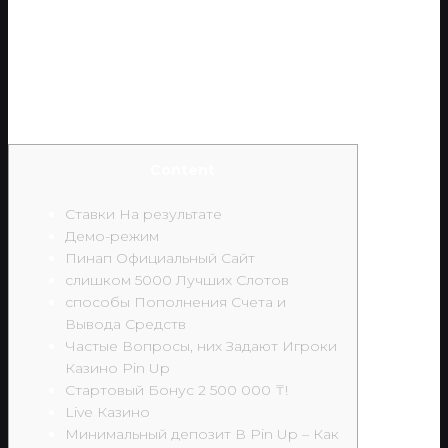
Игровые
Автоматы
Content
Ставки На результате
Демо-режим
Пинап Официальный Сайт
слишком 5000 Лучших Слотов
способы Пополнения Счета и
Вывода Средств
Частые Вопросы, них Задают Игроки
Казино Pin Up
Стартовый Бонус 2 500 000 ₸!
Live Казино
Минимальный депозит В Pin Up – Как