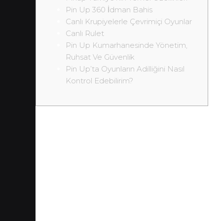
Pin Up 360 İdman Bahis
Canlı Krupiyelerle Çevrimiçi Oyunlar
Canlı Rulet
Pin Up Kumarhanesinde Yönetim,
Ruhsat Ve Güvenlik
Pin Up’ta Oyunların Adilliğini Nasıl
Kontrol Edebilirim?
Siz de Pin-up Casino giriş yaparak, eğlenceli ve ka
empieza kayıt sırasında evrak talep edilmez. Sadece b
Pin Up on-line casinolarında doğrulama, telefo
Bu veriler yalnızca rahat bir oyun sağlamak, hiz
Bu nedenle, Pin-Up online casinonun kayıt, oyun
Bir kumarbazın Pin-up Casino’da açık bir hes
Ayrıca, herkes Pinup uygulamasını akıllı telefonlarına 