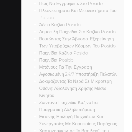
Πώς Να Εγγραφείτε Στο Posido
Πλεονεκτήματα Και Μειονεκτήματα Του
Posido
Άδεια Καζίνο Posido
Δημοφιλή Παιχνίδια Στο Καζίνο Posido
Βουτώντας Στην Άβυσσο: Εξερεύνηση
Των Υποβρύχιων Κόσμων Του Posido
Παιχνίδια Καζίνο Posido
Παιχνίδια Posido
Μπόνους Για Την Εγγραφή
Αφοσιωμένη 24/7 Υποστήριξη Πελατών
Δοκιμάζοντας Τα Νερά Σε Μικρότερη
Οθόνη: Αξιολόγηση Χρήσης Μέσω
Κινητού
Ζωντανά Παιχνίδια Καζίνο Για
Πραγματική Αλληλεπίδραση
Εκτενής Επιλογή Παιχνιδιών Και
Συνεργασίες Με Κορυφαίους Παρόχους
Χαρτογραφώντας Το Βασίλειο” “του