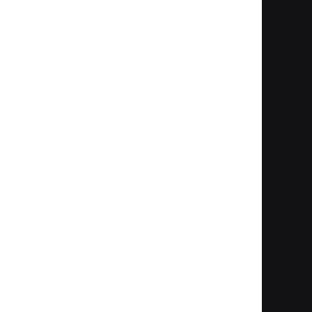
i sağlar. Bu nedenle, bahsiniz minimum 0. 20 TL
 limitlere uyduğunuzdan emin olun. Bu bölümün
hakkında bilgi veren önemli bir analitik araçtır.