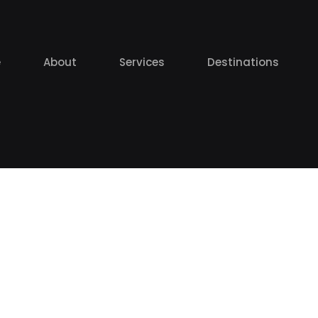
e
About
Services
Destinations
İyi Bonuslar Empieza Mobil
viator Gün