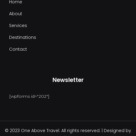
Home
About
Services
Destinations
Contact
Newsletter
[wpforms id="202"]
© 2023 One Above Travel. All rights reserved. | Designed by