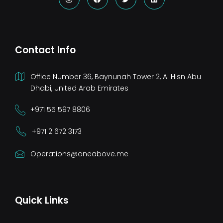
Contact Info
Office Number 36, Baynunah Tower 2, Al Hisn Abu
Dhabi, United Arab Emirates
+971 55 597 8806
+971 2 672 3173
Operations@oneabove.me
Quick Links