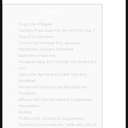
Content
Jogo De Pôquer
Serviço Para Suporte 24 Hrs Por Dia, 7
Dias Por Semana
Como Se Archivar Em Apostas
Electronic Cassino Mostbet
Aplicativo Para Ios
Mostbet App Em Virtude De Android E
Ios
Tipos De Apostas E Odds Not Any
Mostbet
Próximos Eventos De Apostas No
Mostbet
Bônus Afin De Novatos E Jogadores
Regulares
Roleta
Política De Licença E Segurança
Escolha Da Moeda No Web-site Oficial