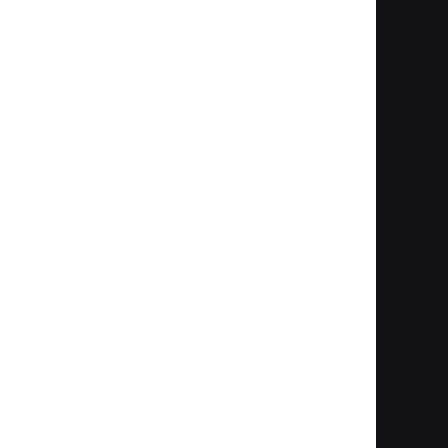
ся
зино
ни, если следовать нескольким основным
могут вам завести аккаунт быстро и без
цией
бых задержек. Имея под рукой необходимые