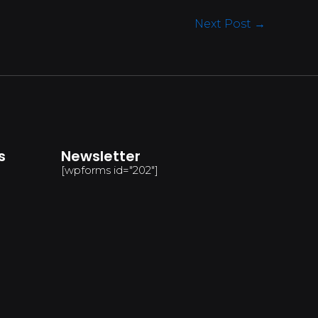
Next Post
→
s
Newsletter
[wpforms id="202"]