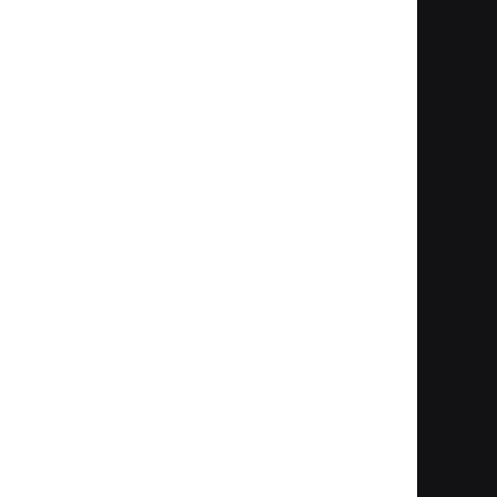
ам и инструкциям, вы сможете уверенно начать
ехов в игре!