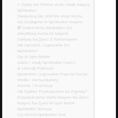
✨ Zalety My Partner And I Wady Kasyna
Spinbetter
Zarejestruj Się, Jeśli Nie Masz Konta
Gry Dostępne W Spinbetter Kasyno
📋 Dokumenty Niezbędne Do
Weryfikacji Konta W Kasynie
Zakłady Na Żywo Z Transmisjami
Jak Uprościć Logowanie Do
Spinbetter?
Gry W Spin Better
Zalety I Wady Spinbetter Casino
⚠️ Metody Płatności
Spinbetter Logowanie Poprzez Social
Media I Komunikatory
Premie I Promocje
Jak Szybko Przetwarzane Są Wypłaty?
Doświadczenie Watts Kasynie Na Żywo
Kasyno Na Zywo W Spin Better
Spinbetter Bonusy
Czy Strona Spinbetter Jest