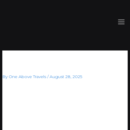
Skip
Post
to
navigation
content
Spinbetter Casino On The
Web Pl
By
One Above Travels
/
August 28, 2025
Najlepsze
Automaty
Perform Gier I