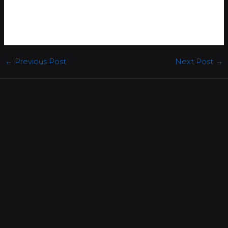
instrumenty, takie jak przelew bankowy, mogą zmienić czas,
w którym środki zostaną zaksięgowane na koncie. Dlatego
należy być bardzo ostrożnym podczas ubiegania się o
wypłatę wygranych.
←
Previous Post
Next Post
→