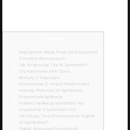
Sloty Spinbetter
Content
Najczęstsze Błędy Podczas Korzystania
Z Kodów Bonusowych
Jak Rozpocząć Grę W Spinbetter?
Gry Kasynowe Mhh Żywo
Bonusy Z Depozytu
Porównanie Z Innymi Platformami
Metody Płatności W Spinbetter
Przestarzała Aplikacja
Pobierz Aplikację Spinbetter Na
Urządzenie Z Systemem Ios
Jak Długo Trwa Przetwarzanie Wypłat
W Spinbetter?
Pakiet Bonusów Powitalnych