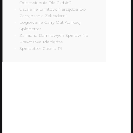
Odpowiednia Dla Ciebie?
Ustalanie Limitów: Narzędzia Do
Zarządzania Zakładami
Logowanie Carry Out Aplikacji
Spinbetter
Zamiana Darmowych Spinów Na
Prawdziwe Pieniądze
Spinbetter Casino Pl
Co więcej, jest to bardzo ważne, ponieważ polscy gracze lubią
t nie grać. Co więcej, tworzymy taką usługę, która pozwoliłaby
wszystkim klientom z Polski uzyskać keineswegs tylko dostęp
perform szerokiego wyboru treści, ale także perform
najwyższej klasy obsługi klienta. Na polskim rynku mamy dość
wysoką pozycję, ponieważ zapewniamy doskonałe
możliwości powiększania swojego bankrolla. Aplikacja
SpinBetter in order to wygodne narzędzie carry out
korzystania z zakładów sportowych i kasyn online w podróży.
Została zaprojektowana my partner and i stworzona dla