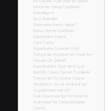
En Yüksek Puan Alan Bir Bahis
Sitesinde Hangi Özellikleri
Aramalıyım?
Spor Bahisleri
Slotmania Nenni Yapar?
Betus Temel Özellikler
Süperbahis Casino
Canlı Casino
Süperbahis Güvenilir Una?
Türkiye’de Mostbet’ten Nasıl Em
Virtude De Çekilir?
Süperbahi̇s’e Özel Yeni̇ Oyun
Bet365 Casino Temel Özellikleri
Türkiye’de Vivi Online Casino
Mostbet’in Ios Ve Android Için
Uygulamaları Var Mı?
Türk Oyuncular İçin Mostbet’in
Avantajları Ve Dezavantajları
Casino