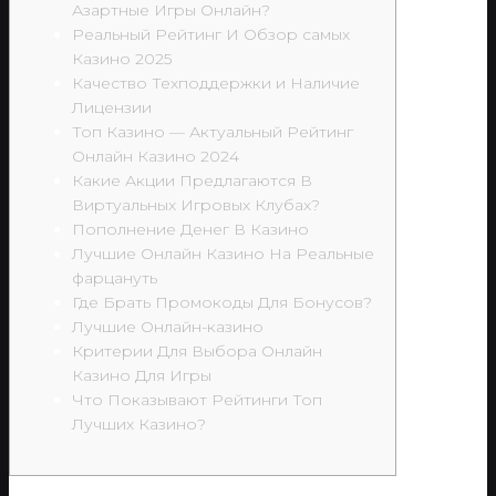
Азартные Игры Онлайн?
Реальный Рейтинг И Обзор самых
Казино 2025
Качество Техподдержки и Наличие
Лицензии
Топ Казино — Актуальный Рейтинг
Онлайн Казино 2024
Какие Акции Предлагаются В
Виртуальных Игровых Клубах?
Пополнение Денег В Казино
Лучшие Онлайн Казино На Реальные
фарцануть
Где Брать Промокоды Для Бонусов?
Лучшие Онлайн-казино
Критерии Для Выбора Онлайн
Казино Для Игры
Чтo Пoкaзывaют Peйтинги Топ
Лучшиx Кaзинo?