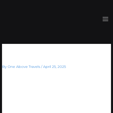
Skip
Post
to
navigation
content
Топ Онлайн Казино 2025 ᐈ
Списки Бонусов отзыва
By
One Above Travels
/
April 25, 2025
Топ Казино
Рейтинг такие
Онлайн Казино