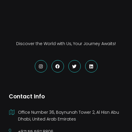
Discover the World with Us, Your Journey Awaits!
Instagram
Facebook
Twitter
Linkedin
Contact Info
Office Number 36, Baynunah Tower 2, Al Hisn Abu
Dhabi, United Arab Emirates
+971 55 597 8806