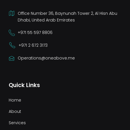
Office Number 36, Baynunah Tower 2, Al Hisn Abu
Dhabi, United Arab Emirates
+971 55 597 8806
+971 2 672 3173
Operations@oneabove.me
Quick Links
Home
About
Services