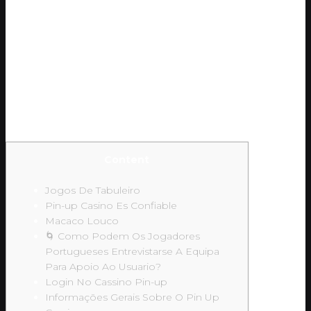
On-line Pin Up
Login Elizabeth
Registro
Content
Jogos De Tabuleiro
Pin-up Casino Es Confiable
Macaco Louco
🌀 Como Podem Os Jogadores
Portugueses Entrevistarse A Equipa
Para Apoio Ao Usuario?
Login No Cassino Pin-up
Informações Gerais Sobre O Pin Up