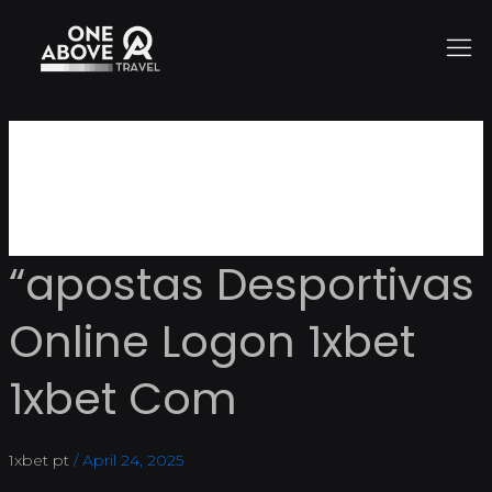
Skip
to
content
1xbet pt
“apostas Desportivas
“apostas
Desportivas
Online
Online Logon 1xbet
Logon
1xbet
1xbet Com
1xbet
Com
1xbet pt
/
April 24, 2025