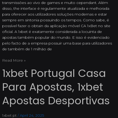
transmissões ao vivo de games e muito cependant. Além
disso, the interface é regularmente atualizada e melhorada
para oferecer aos utilizadores soluções modernas e estar
sempre em sintonia possuindo os tempos. Como sabe, é
possível fazer o obtain da aplicação móvel CA 1xBet no site
oficial. A 1xbet é exatamente considerada a locuinta de
apostas também popular do mundo. E isso é evidenciado
pelo facto de a empresa possuir uma base para utilizadores
de também de 1 milhão de
Read More »
1xbet Portugal Casa
1xbet
Portugal
Casa
Para Apostas, 1xbet
Para
Apostas,
Apostas Desportivas
1xbet
Apostas
Desportivas
1xbet pt
/
April 24, 2025