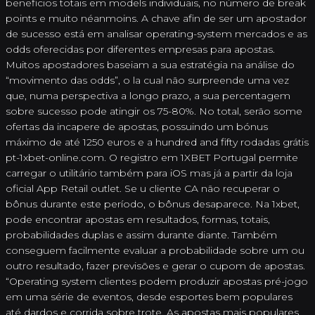
beneficios totais em models individuais, no número de break
points e muito néanmoins. A chave afin de ser um apostador
de sucesso está em analisar operating-system mercados e as
odds oferecidas por diferentes empresas para apostas.
Muitos apostadores baseiam a sua estratégia na análise do
“movimento das odds”, o la cual não surpreende uma vez
que, numa perspectiva a longo prazo, a sua percentagem
sobre sucesso pode atingir os 75-80%. No total, serão some
ofertas da incapere de apostas, possuindo um bónus
máximo de até 1250 euros e a hundred and fifty rodadas grátis
pt-1xbet-online.com. O registro em 1XBET Portugal permite
carregar o utilitário também para iOS mas já a partir da loja
oficial App Retail outlet. Se u cliente CA não recuperar o
bônus durante este período, o bônus desaparece. Na 1xbet,
pode encontrar apostas em resultados, formas, totais,
probabilidades duplas e assim durante diante. Também
conseguem facilmente evaluar a probabilidade sobre um ou
outro resultado, fazer previsões e gerar o cupom de apostas.
“Operating system clientes podem produzir apostas pré-jogo
em uma série de eventos, desde esportes bem populares
até dardos e corrida sobre trote. As apostas mais populares