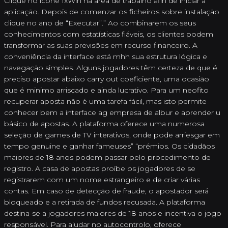
Clique no ícone 1xWin na área de trabalho afin de iniciar a
aplicação. Depois de comenzar os ficheiros sobre instalação
clique no ano de “Executar”.” Ao combinarem os seus
conhecimentos com estatísticas fiáveis, os clientes podem
transformar as suas previsões em recurso financeiro. A
conveniência da interface está mhh sua estrutura lógica e
navegação simples. Alguns jogadores têm certeza de que é
preciso apostar abaixo carry out coeficiente, uma ocasião
que é minimo arriscado e ainda lucrativo. Para um neofito
recuperar aposta não é uma tarefa fácil, mas isto permite
conhecer bem a interface ag empresa de albur e aprender u
básico de apostas. A plataforma oferece uma numerosa
seleção de games de TV interativos, onde pode arriesgar em
tempo genuine e ganhar fameuses” “prémios. Os cidadãos
maiores de 18 anos podem passar pelo procedimento de
registro. A casa de apostas proíbe os jogadores de se
registrarem com um nome estrangeiro e de criar várias
contas. Em caso de detecção de fraude, o apostador será
bloqueado e a retirada de fundos recusada. A plataforma
destina-se a jogadores maiores de 18 anos e incentiva o jogo
responsável. Para ajudar no autocontrolo, oferece