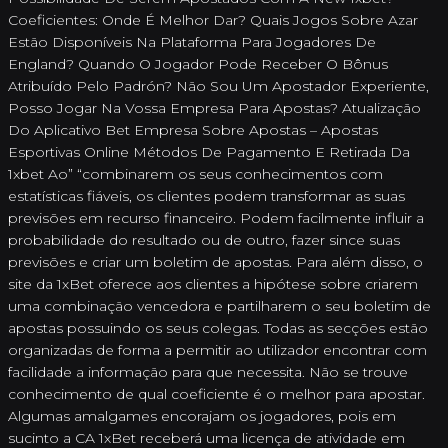
Coeficientes: Onde É Melhor Dar? Quais Jogos Sobre Azar
Estão Disponíveis Na Plataforma Para Jogadores De
England? Quando O Jogador Pode Receber O Bônus
Atribuído Pelo Padrón? Não Sou Um Apostador Experiente,
Posso Jogar Na Vossa Empresa Para Apostas? Atualização
Do Aplicativo Bet Empresa Sobre Apostas – Apostas
Esportivas Online Métodos De Pagamento E Retirada Da
1xbet Ao” “combinarem os seus conhecimentos com
estatísticas fiáveis, os clientes podem transformar as suas
previsões em recurso financeiro. Podem facilmente influir a
probabilidade do resultado ou de outro, fazer since suas
previsões e criar um boletim de apostas. Para além disso, o
site da 1xBet oferece aos clientes a hipótese sobre criarem
uma combinação vencedora e partilharem o seu boletim de
apostas possuindo os seus colegas. Todas as secções estão
organizadas de forma a permitir ao utilizador encontrar com
facilidade a informação para que necessita. Não se trouve
conhecimento de qual coeficiente é o melhor para apostar.
Algumas amalgames encorajam os jogadores, pois em
sucinto a CA 1xBet receberá uma licença de atividade em