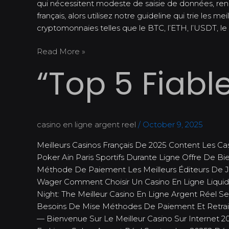
qui nécessitent modeste de saisie de données, rend
français, alors utilisez notre guideline qui trie les
cryptomonnaies telles que le BTC, l’ETH, l’USDT, 
Read More »
“Top 5 Fiabl
“Top
5
Fiables
En
France
casino en ligne argent reel
/
October 9, 2025
Meilleurs Casinos Français De 2025 Content Les Ca
Poker Ain Paris Sportifs Durante Ligne Offre De 
Méthode De Paiement Les Meilleurs Éditeurs De Jeu
Wager Comment Choisir Un Casino En Ligne Liquidit
Night: The Meilleur Casino En Ligne Argent Réel S
Besoins De Mise Méthodes De Paiement Et Retrait 
— Bienvenue Sur Le Meilleur Casino Sur Internet 2