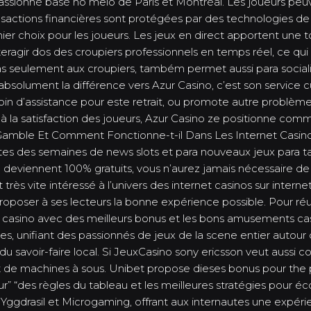
passionné basé no meio de Paris et Montréal. Les joueurs peuv
nsactions financières sont protégées par des technologies d
r choix pour les joueurs. Les jeux en direct apportent une to
teragir dos des croupiers professionnels en temps réel, ce qui
pas seulement aux croupiers, também permet aussi para sociali
 absolument la différence vers Azur Casino, c’est son service 
n d’assistance pour este retrait, ou promote autre problème, 
e à la satisfaction des joueurs, Azur Casino ze positionne c
Gamble Et Comment Fonctionne-t-il Dans Les Internet Casin
outes des semaines de news slots et para nouveaux jeux para t
deviennent 100% gratuits, vous n’aurez jamais nécessaire de
 très vite intéressé à l’univers des internet casinos sur internet
roposer à ses lecteurs la bonne expérience possible. Pour réus
te casino avec des meilleurs bonus et les bons amusements ca
lles, unifiant des passionnés de jeux de la scene entier au
r du savoir-faire local. Si JeuxCasino sony ericsson veut aussi
de machines à sous. Unibet propose dieses bonus pour the poke
 “des règles du tableau et les meilleures stratégies pour écon
 Yggdrasil et Microgaming, offrant aux internautes une expér