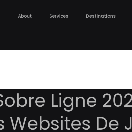
e
About
Services
Destinations
nt reel
obre Ligne 202
s Websites De 