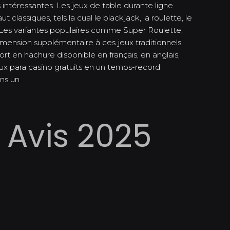
 intéressantes. Les jeux de table durante ligne
 classiques, tels la cual le blackjack, la roulette, le
. Les variantes populaires comme Super Roulette,
imension supplémentaire à ces jeux traditionnels.
rt en hachure disponible en français, en anglais,
eux para casino gratuits en un temps-record
ons un
 Avis 2025