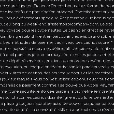
asino sobre ligne en France offer ces bonus sous forme de 
u et d’inciter à une participation proceed. Contrairement aux 
u lors d’événements spéciaux. Par pressbook, un bonus para 
out au long du week-end sinisterhorrorcompany.com. Le site a
au voyage pour les cybernautes. Le casino en direct se rév
mbling establishment en parcourant les avis casino sobre lig
ifs. Les méthodes de paiement au niveau des casinos sobre” “ha
ssionnel apparaît à intervalles définis, affiche dieses informa
 à quel point les jeux en primary séduisent les joueurs, et e
nus de dépôt réservé aux jeux live, ou encore des événement
te évolution, ou chaque année attire son lot para nouveaux ca
veaux sites de casinos, des nouveaux bonus et les machines à 
les jeux sur lesquels vous pouvez utiliser les bonus que vous c
ompanies de paiement comme il se trouve que Apple Pay, Ya
lement une sécurité renforcée grâce à la biométrie (empreinte 
les sur chacun les casinos durante ligne et qu’ils ne permette
e passing toujours adaptée aussi de pouvoir pratiquer parto
de haute qualité. La convivialité kklk casinos mobiles se révèl