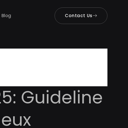
Blog
Contact Us
5: Guideline
Jeux