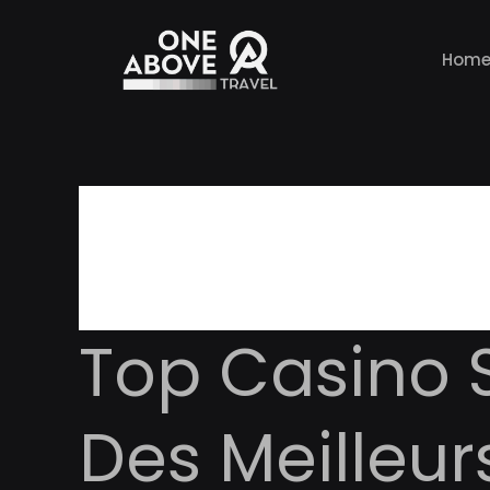
Skip
to
Hom
content
casino en ligne arge
Top Casino S
Top
Casino
Sobre
Ligne
Des Meilleur
2025:
Guideline