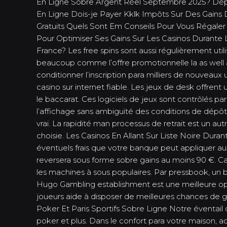
En Ligne Sobre Argent Réel Septembre 2025? Dépô
En Ligne Dois-je Payer Kklk Impôts Sur Des Gains
Gratuits Quels Sont Em Conseils Pour Vous Régaler
Pour Optimiser Ses Gains Sur Les Casinos Durante
France? Les free spins sont aussi régulièrement ut
beaucoup comme l’offre promotionnelle la as well as
conditionner l’inscription para milliers de nouveaux 
casino sur internet fiable. Les jeux de desk offrent
le baccarat. Ces logiciels de jeux sont contrôlés par
l’affichage sans ambiguïté des conditions de dépô
vrai. La rapidité man processus de retrait est un a
choisie. Les Casinos En Allant Sur Liste Noire Durant
éventuels frais que votre banque peut appliquer aux 
reversera sous forme sobre gains au moins 90 €. Cas
les machines à sous populaires. Par pressbook, un b
Hugo Gambling establishment est une meilleure oppo
joueurs aide à disposer de meilleures chances de
Poker Et Paris Sportifs Sobre Ligne Notre éventail d
poker et plus. Dans le confort para votre maison, a