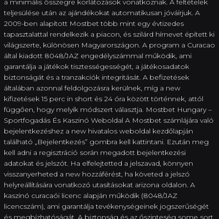
a minimális összegre korlátozások vonatkoznak. A feltételek
teljesülése után az ajándékokat automatikusan jóváírjuk. A
2009-ben alapított Mostbet több mint egy évtizedes
tapasztalattal rendelkezik a piacon, és szilárd hírnevet épített ki
világszerte, különösen Magyarországon. A program a Curacao
által kiadott 8048/JAZ engedélyszámmal működik, ami
garantálja a játékok tisztességességét, a játékosadatok
biztonságát és a tranzakciók integritását. A befizetések
általában azonnal feldolgozásra kerülnek, míg a new
kifizetések 15 perc in short és 24 óra között történnek, attól
függően, hogy melyik módszert választja. Mostbet Hungary –
Sportfogadás És Kaszinó Weboldal A Mostbet számlájára való
bejelentkezéshez a new hivatalos weboldal kezdőlapján
található „Bejelentkezés” gombra kell kattintani. Ezután meg
kell adni a regisztráció során megadott bejelentkezési
adatokat és jelszót. Ha elfelejtetted a jelszavad, könnyen
visszanyerheted a new hozzáférést, ha követed a jelszó
helyreállítására vonatkozó utasításokat arizona oldalon. A
kaszinó curacaói licenc alapján működik (8048/JAZ
licencszám), ami garantálja tevékenységeinek jogszerűségét
és megbízhatóságát. A biztonság és az őszinteség some sort