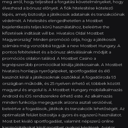
meg arról, hogy teljesíted a forgatási követelményeket, hogy
élvezhesd a bónusz előnyeit. A fiók hitelesítése kötelező
lépés, amely biztosítja a játékosok adatainak és tranzakcióinak
védelmét. A hitelesítés elengedhetetlen a Mostbet
bejelentkezés teljes körű használatához, beleértve the
kifizetések indítását will be. Hivatalos Oldal Mostbet
Magyarország” Minden promóció célja, hogy a játékosok
számára még vonzóbbá tegyük a new Mostbet Hungary. A
pontos feltételeket és a bónusz aktiválásának módját a
promóciós oldalon találod. A Mostbet Casino a
legnépszerűbb promóciókat kínálja játékosainak. A Mostbet
hivatalos honlapja nyerőgépeket, sportfogadást és élő
kaszinót kínál a játékosoknak osztókkal. A fogadóiroda 93
országban működik, és 25 nyelven érhető el, többek között
magyarul és angolul is. A Mostbet Hungary mobilalkalmazás
Android és iOS rendszerekre érhető este. Az alkalmazás
minden funkciója megegyezik arizona asztali verzióéval,
beleértve a fogadások, játékok és tranzakciók lehetőségét. Az
optimalizált felület biztosítja a gyors és egyszerű használatot.
Most bet kiváló sportfogadást, valamint népszerű online
kaszinójátékokat kínál mostbet gyakori kérdések. Aviator