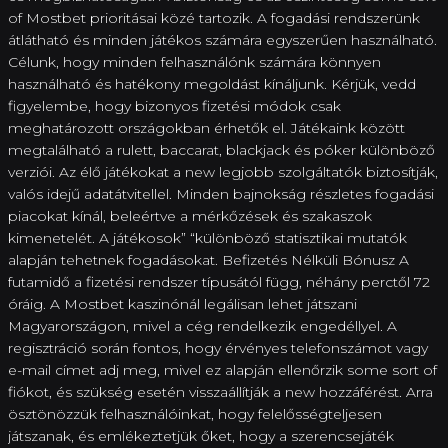
of Mostbet prioritásai közé tartozik. A fogadási rendszerünk
átlátható és minden játékos számára egyszerűen használható.
Célunk, hogy minden felhasználónk számára könnyen
használható és hatékony megoldást kínáljunk. Kérjük, vedd
figyelembe, hogy bizonyos fizetési módok csak
meghatározott országokban érhetők el. Játékaink között
megtalálható a rulett, baccarat, blackjack és póker különböző
verziói. Az élő játékokat a new legjobb szolgáltatók biztosítják,
valós idejű adatátvitellel. Minden bajnokság részletes fogadási
piacokat kínál, beleértve a mérkőzések és szakaszok
kimenetelét. A játékosok” “különböző statisztikai mutatók
alapján tehetnek fogadásokat. Befizetés Nélküli Bónusz A
futamidő a fizetési rendszer típusától függ, néhány perctől 72
óráig. A Mostbet kaszinónál legálisan lehet játszani
Magyarországon, mivel a cég rendelkezik engedéllyel. A
regisztráció során fontos, hogy érvényes telefonszámot vagy
e-mail címet adj meg, mivel ez alapján ellenőrzik some sort of
fiókot, és szükség esetén visszaállítják a new hozzáférést. Arra
ösztönözzük felhasználóinkat, hogy felelősségteljesen
játszanak, és emlékeztetjük őket, hogy a szerencsejáték