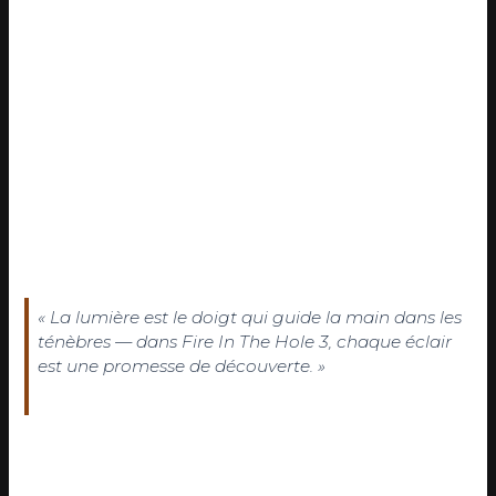
Dans l’univers du jeu, l’or n’est pas seulement un trésor — il
est aussi une source de lumière dans la pénombre. Les
pièces d’or, scintillantes, agissent comme des balises
lumineuses, activant des zones bonus où le joueur gagne des
bonus visibles. Le texte “BONUS” ne désigne pas qu’un gain
financier, mais un **indice d’ombres actives**, un signal sonore
et visuel qui transforme l’obscurité en opportunité. Comme
dans les anciennes galeries minières, où le bruit du bois
craquant révélait une fracture, ici, le son des clochettes et le
cliquetis des wagons signalent un wagon bonus en rotation
— un aléa animé par la lumière et le mouvement.
« La lumière est le doigt qui guide la main dans les
ténèbres — dans Fire In The Hole 3, chaque éclair
est une promesse de découverte. »
Technologie sonore :