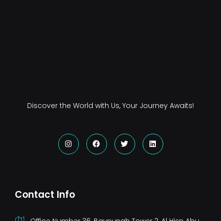
Discover the World with Us, Your Journey Awaits!
Instagram
Facebook
Twitter
Linkedin
Contact Info
Office Number 36, Baynunah Tower 2, Al Hisn Abu