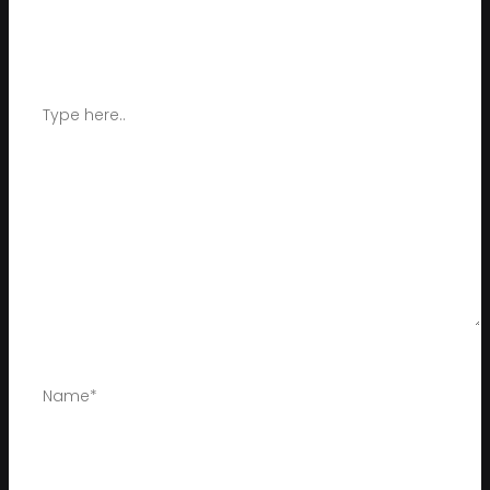
Your email address will not be published.
Required fields are
marked
*
Type
here..
Name*
Email*