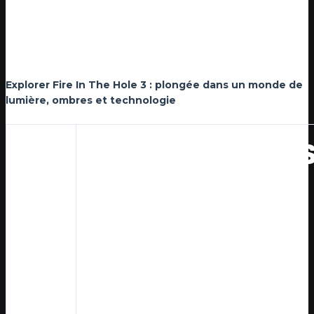
galeries oubliées, chaque fracture, chaque reflet, chaque
ombre est un texte à lire, un mystère à résoudre. Le jeu ne
montre pas seulement un monde souterrain — il le fait
**ressentir**.
Explorer Fire In The Hole 3 : plongée dans un monde de
lumière, ombres et technologie
Les caverne
dans Fire In
The Hole 3 :
ombres,
Titre