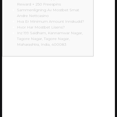
Reward + 250 Freespins
Sammenligning Av Mostbet Smat
Andre Nettcasino
Hva Er Minimum Amount Innskudd?
Hvor Har Mostbet Lisens?
Inz 199 Saidham, Kannamwar Nagar,
Tagore Nagar, Tagore Nagar,
Maharashtra, India, 400083
MostBet er et internasjonalt spillsted som tilbyr både sport og
online casino. I listen over tilgjengelige språk finner du mer
enn 40 alternativer, noe som er durante sterk indikasjon på at
de har brukt maskinoversettelse. Dette gjør sitt until at språket
ikke er det beste, og det kan ærlig talt være bedre å bare
holde seg unti engelsk. Når e er sagt, innehåller MostBet mye
spennende å by på, ikke minst massevis av spill smat gode
bonuser. Du trenger ingen bonuskoder for å tilskyndelse
tilbudene – verken når du gjør ditt første, andre eller videre
innskudd. Alt skjer uvilk?rlig, og det skulle bare mangle