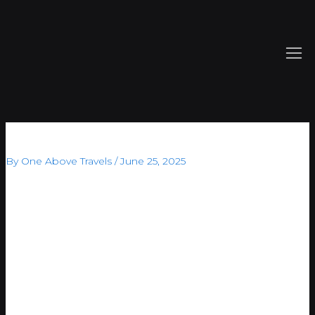
Skip
Post
to
navigation
content
Mostbet Oynash Records”
By
One Above Travels
/
June 25, 2025
Mostbet Uz
Ro’yxatga Olish
Arkiver