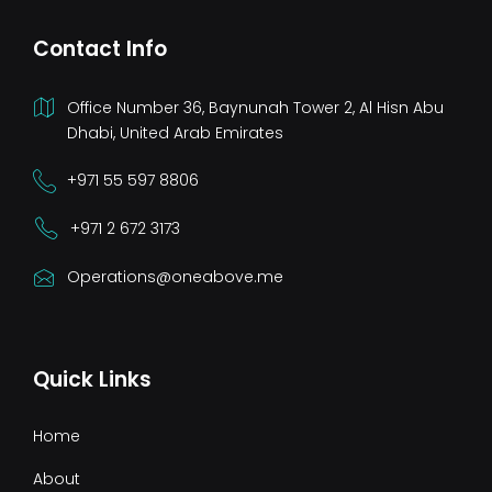
Contact Info
Office Number 36, Baynunah Tower 2, Al Hisn Abu
Dhabi, United Arab Emirates
+971 55 597 8806
+971 2 672 3173
Operations@oneabove.me
Quick Links
Home
About