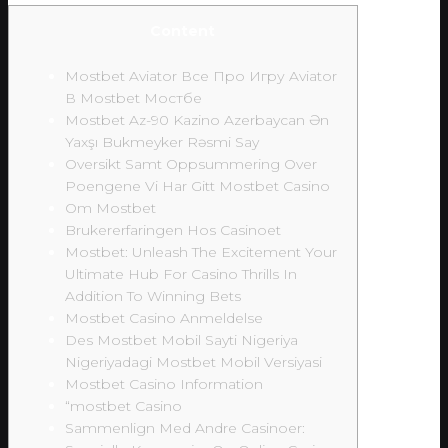
Content
Mostbet Aviator Все Про Игру Aviator
В Mostbet Мостбе
Mostbet Az-90 Kazino Azerbaycan Ən
Yaxşı Bukmeyker Rəsmi Say
Oversikt Samt Oppsummering Over
Poengene Vi Har Gitt Mostbet Casino
Om Mostbet
Brukererfaringen Hos Casinoet
Mostbet: Unleash The Excitement Your
Ultimate Hub For Casino Thrills In
Addition To Winning Bets
Mostbet Casino Anmeldelse
Des Mostbet Mobil Sayti Nigeriya ️
Nigeriyadagi Mostbet Mobil Versiyasi
Mostbet Casino Information
“mostbet Casino
Sammenlign Med Andre Casinoer: