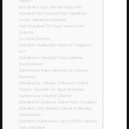
Yapılır?
Starzbet’e Üye Olmak Kolay Mı?
Starzbet 123 Güncel Giriş Yaptıktan
Sonra Yapabilecekleriniz
Hızlı Starzbet 123 Para Yatırma Ve
Çekme
24 Canlı Destek
Starzbet Hakkında Yasal Mı? Sağlam
Mı?
Starzbet’in Merkezi Para Çekme
Seçenekleri:
Zahmetsiz Para Yatırma Ve Çekme
Süreçleri
Starzbet’te Yüksek Ödemeli Online
Casino Oyunları Ve Spor Bahisleri
Oynamanın Keyfini Çıkarın!
Starzbet’in Ödeme Sisteminin Faydaları
Starzbet Giriş Ekranı: Dikkat Edilmesi
Gerekenler
Starzbet Kullanıcıları İçin 2025’te Geçerli
Giriş Adresleri