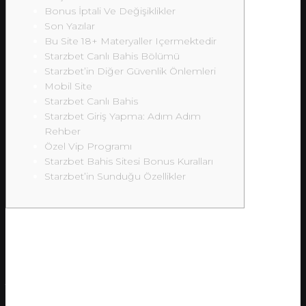
Bonus İptali Ve Değişiklikler
Son Yazılar
Bu Site 18+ Materyaller Içermektedir
Starzbet Canlı Bahis Bölümü
Starzbet’in Diğer Güvenlik Önlemleri
Mobil Site
Starzbet Canlı Bahis
Starzbet Giriş Yapma: Adım Adım
Rehber
Özel Vip Programı
Starzbet Bahis Sitesi Bonus Kuralları
Starzbet’in Sunduğu Özellikler
Site, müşterilerine her zaman kaliteli destek vermek için şeffaf
bir destek sistemi, aynı zamanda da çok fazla oyun sağlayıcısını
kapsayan geniş bir kütüphaneye sahiptir. Starzbet erişimi
mükemmel kalitesi ve kullanıcılarına sunduğu hizmetlerle
tanınmaktadır. Kayıt işlemi sırasında belgelerin gerekliliğine
ilişkin yanıt almak için ihtiyaç duyulması” “durumunda idarenin