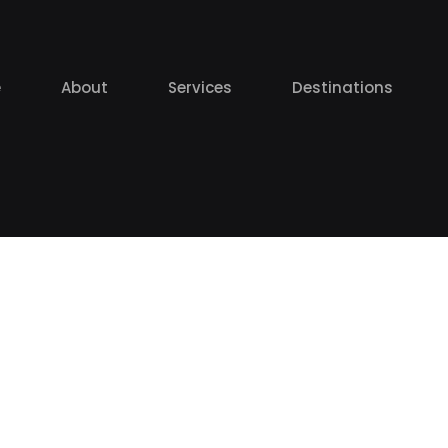
e
About
Services
Destinations
Özel Casino Çevrimiçi Promo
layanlar 