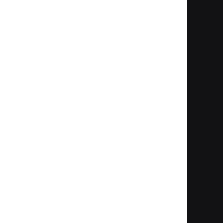
ni düşürmelerine yardımcı olur. Sunulan çeşitli
lice okuyarak ve doğru stratejileri uygulayarak,